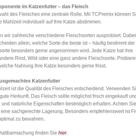
ponente im Katzenfutter – das Fleisch
swahl des Fleisches eine zentrale Rolle. Mit TCPremix können S
 Mahlzeit individuell auf Ihre Katze abstimmen.
 wir zahlreiche verschiedene Fleischsorten ausprobiert. Dabei
heiden allein, welche Sorte die beste ist – häufig bestimmt der
sorte besonders gerne angenommen wird. Jede Katze hat ihre
ndere Rind, Wild oder eine ganz andere Fleischsorte. Probiere
elche Nahrung Ihre Katze besonders gerne frisst.
ausgemachtes Katzenfutter
lzeit ist die Qualität des Fleisches entscheidend. Verwenden S
gute Herkunft. Das Fleisch sollte möglichst frisch eingekauft un
 und natürliche Eigenschaften bestmöglich erhalten. Achten Si
 eine sachgerechte Lagerung. Besonders empfehlenswert ist Fl
 optimal zu bewahren.
 Haltbarmachung finden Sie
hier
.