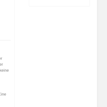
er
er
 keine
Eine