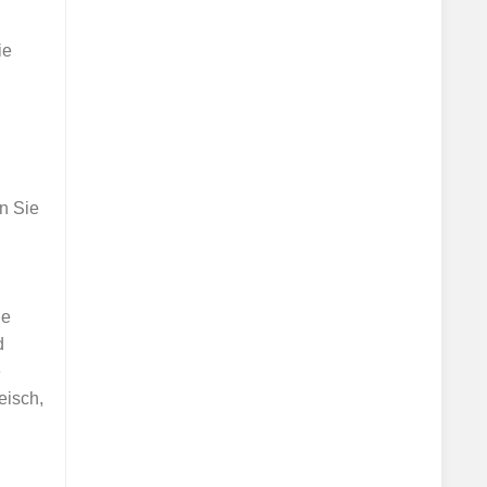
ie
n Sie
ie
d
e
eisch,