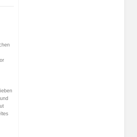
ichen
or
lieben
 und
ut
ltes