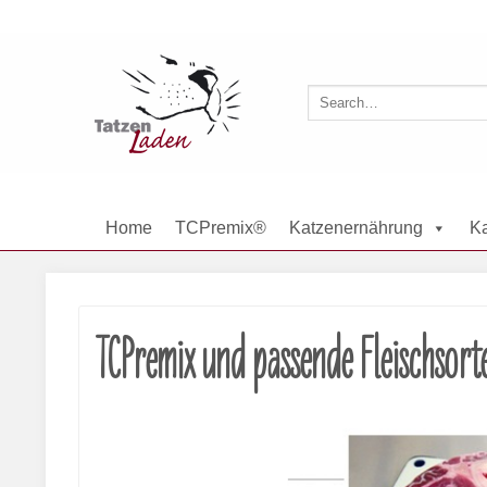
Skip
to
content
Home
TCPremix®
Katzenernährung
Ka
TCPremix und passende Fleischsort