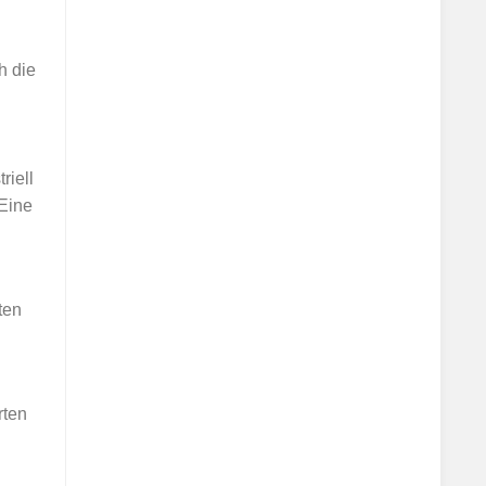
h die
riell
 Eine
ten
rten