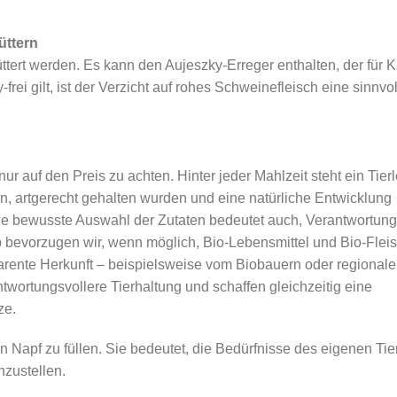
üttern
ttert werden. Es kann den Aujeszky-Erreger enthalten, der für 
rei gilt, ist der Verzicht auf rohes Schweinefleisch eine sinnvo
nur auf den Preis zu achten. Hinter jeder Mahlzeit steht ein Tier
n, artgerecht gehalten wurden und eine natürliche Entwicklung
Eine bewusste Auswahl der Zutaten bedeutet auch, Verantwortung
bevorzugen wir, wenn möglich, Bio-Lebensmittel und Bio-Fleis
parente Herkunft – beispielsweise vom Biobauern oder regional
ntwortungsvollere Tierhaltung und schaffen gleichzeitig eine
ze.
 Napf zu füllen. Sie bedeutet, die Bedürfnisse des eigenen Tie
nzustellen.