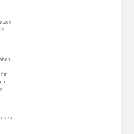
Katzen
lle
leben.
 für
ch.
en
res zu